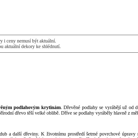
 i ceny nemusí být aktuální.
ou aktuální dekory ke shlédnutí.
věným podlahovým krytinám
. Dřevěné podlahy se vyrábějí už od
 přírodní dřevo těší velké oblibě. Dříve se podlahy vyráběly hlavně z m
, dub a další dřeviny. K životnímu prostředí šetrné povrchové úpravy 