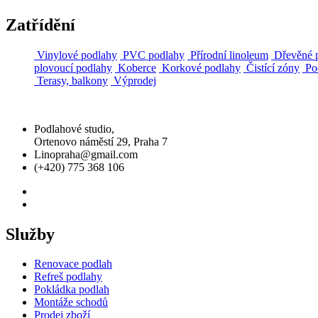
Zatřídění
Vinylové podlahy
PVC podlahy
Přírodní linoleum
Dřevěné 
plovoucí podlahy
Koberce
Korkové podlahy
Čistící zóny
Pod
Terasy, balkony
Výprodej
Podlahové studio,
Ortenovo náměstí 29, Praha 7
Linopraha@gmail.com
(+420) 775 368 106
Služby
Renovace podlah
Refreš podlahy
Pokládka podlah
Montáže schodů
Prodej zboží