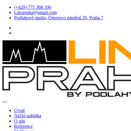
(+420) 775 368 106
Linopraha@gmail.com
Podlahové studio, Ortenovo náměstí 29, Praha 7
Úvod
Akční nabídka
O nás
Reference