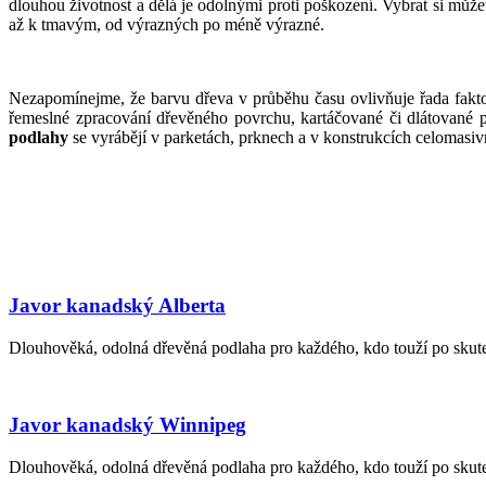
dlouhou životnost a dělá je odolnými proti poškození. Vybrat si může
až k tmavým, od výrazných po méně výrazné.
Nezapomínejme, že barvu dřeva v průběhu času ovlivňuje řada faktor
řemeslné zpracování dřevěného povrchu, kartáčované či dlátované p
podlahy
se vyrábějí v parketách, prknech a v konstrukcích celomasivn
Javor kanadský Alberta
Dlouhověká, odolná dřevěná podlaha pro každého, kdo touží po skuteč
Javor kanadský Winnipeg
Dlouhověká, odolná dřevěná podlaha pro každého, kdo touží po skuteč