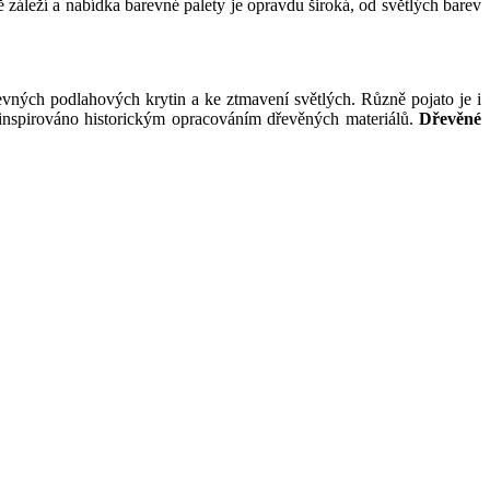
 záleží a nabídka barevné palety je opravdu široká, od světlých barev
evných podlahových krytin a ke ztmavení světlých. Různě pojato je i
 inspirováno historickým opracováním dřevěných materiálů.
Dřevěné