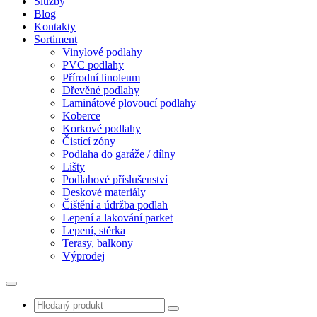
Služby
Blog
Kontakty
Sortiment
Vinylové podlahy
PVC podlahy
Přírodní linoleum
Dřevěné podlahy
Laminátové plovoucí podlahy
Koberce
Korkové podlahy
Čistící zóny
Podlaha do garáže / dílny
Lišty
Podlahové příslušenství
Deskové materiály
Čištění a údržba podlah
Lepení a lakování parket
Lepení, stěrka
Terasy, balkony
Výprodej