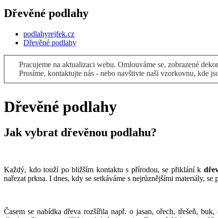
Dřevěné podlahy
podlahyrejfek.cz
Dřevěné podlahy
Pracujeme na aktualizaci webu. Omlouváme se, zobrazené dekory
Prosíme, kontaktujte nás - nebo navštivte naši vzorkovnu, kde js
Dřevěné podlahy
Jak vybrat dřevěnou podlahu?
Každý, kdo touží po bližším kontaktu s přírodou, se přiklání k
dře
nařezat prkna. I dnes, kdy se setkáváme s nejrůznějšími materiály, se
Časem se nabídka dřeva rozšířila např. o jasan, ořech, třešeň, buk