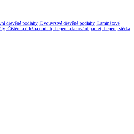
ní dřevěné podlahy
Dvouvrstvé dřevěné podlahy
Laminátové
ály
Čištění a údržba podlah
Lepení a lakování parket
Lepení, stěrka