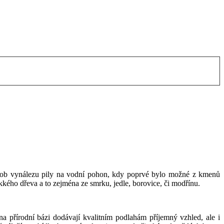
 dob vynálezu pily na vodní pohon, kdy poprvé bylo možné z kmenů
ěkkého dřeva a to zejména ze smrku, jedle, borovice, či modřínu.
na přírodní bázi dodávají kvalitním podlahám příjemný vzhled, ale i