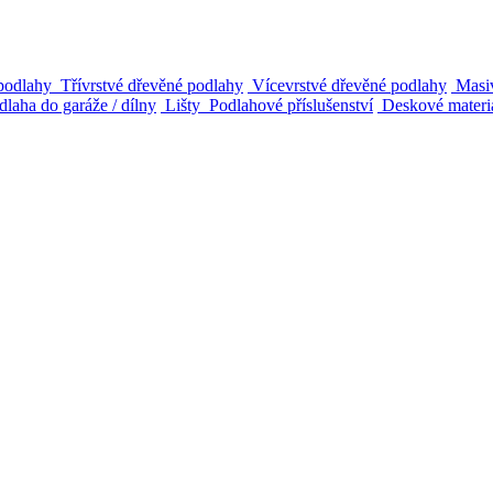
podlahy
Třívrstvé dřevěné podlahy
Vícevrstvé dřevěné podlahy
Masiv
laha do garáže / dílny
Lišty
Podlahové příslušenství
Deskové materi