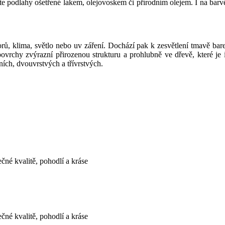
te podlahy ošetřené lakem, olejovoskem či přírodním olejem. I na barvě
ů, klima, světlo nebo uv záření. Dochází pak k zesvětlení tmavě bar
ovrchy zvýrazní přirozenou strukturu a prohlubně ve dřevě, které je
ích, dvouvrstvých a třívrstvých.
né kvalitě, pohodlí a kráse
né kvalitě, pohodlí a kráse