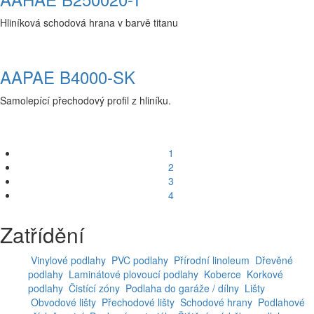
Hliníková schodová hrana v barvě titanu
AAPAE B4000-SK
Samolepící přechodový profil z hliníku.
1
2
3
4
Zatřídění
Vinylové podlahy
PVC podlahy
Přírodní linoleum
Dřevěné
podlahy
Laminátové plovoucí podlahy
Koberce
Korkové
podlahy
Čistící zóny
Podlaha do garáže / dílny
Lišty
Obvodové lišty
Přechodové lišty
Schodové hrany
Podlahové