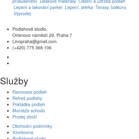
příslušenství
Deskové materiály
Čištění a údržba podlah
Lepení a lakování parket
Lepení, stěrka
Terasy, balkony
Výprodej
Podlahové studio,
Ortenovo náměstí 29, Praha 7
Linopraha@gmail.com
(+420) 775 368 106
Služby
Renovace podlah
Refreš podlahy
Pokládka podlah
Montáže schodů
Prodej zboží
Obchodní podmínky
Vzorkovna
Podlahové studio