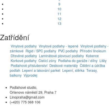
9
10
11
12
13
Zatřídění
Vinylové podlahy
Vinylové podlahy - lepené
Vinylové podlahy -
zámkové
Rigid / SPC podlahy
PVC podlahy
Přírodní linoleum
Dřevěné podlahy
Laminátové plovoucí podlahy
Koberce
Korkové podlahy
Čistící zóny
Podlaha do garáže / dílny
Lišty
Podlahové příslušenství
Deskové materiály
Čištění a údržba
podlah
Lepení a lakování parket
Lepení, stěrka
Terasy,
balkony
Výprodej
Podlahové studio,
Ortenovo náměstí 29, Praha 7
Linopraha@gmail.com
(+420) 775 368 106