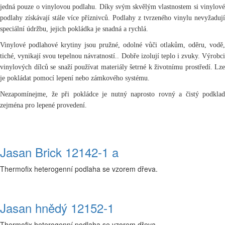
jedná pouze o vinylovou podlahu. Díky svým skvělým vlastnostem si vinylové
podlahy získávají stále více příznivců. Podlahy z tvrzeného vinylu nevyžadují
speciální údržbu, jejich pokládka je snadná a rychlá.
Vinylové podlahové krytiny jsou pružné, odolné vůči otlakům, oděru, vodě,
tiché, vynikají svou tepelnou návratností..
Dobře izolují teplo i zvuky. Výrobci
vinylových dílců se snaží používat materiály šetrné k životnímu prostředí. Lze
je pokládat pomocí lepení nebo zámkového systému.
Nezapomínejme, že při pokládce je nutný naprosto rovný a čistý podklad
zejména pro lepené provedení.
Jasan Brick 12142-1 a
Thermofix heterogenní podlaha se vzorem dřeva.
Jasan hnědý 12152-1
Thermofix heterogenní podlaha se vzorem dřeva.