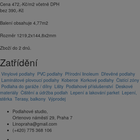
Cena 472,-Kč/m2 včetně DPH
bez 390,-Kč
Balení obsahuje 4,77m2
Rozměr 1219,2x144,8x2mm
Zboží do 2 dnů.
Zatřídění
Vinylové podlahy
PVC podlahy
Přírodní linoleum
Dřevěné podlahy
Laminátové plovoucí podlahy
Koberce
Korkové podlahy
Čistící zóny
Podlaha do garáže / dílny
Lišty
Podlahové příslušenství
Deskové
materiály
Čištění a údržba podlah
Lepení a lakování parket
Lepení,
stěrka
Terasy, balkony
Výprodej
Podlahové studio,
Ortenovo náměstí 29, Praha 7
Linopraha@gmail.com
(+420) 775 368 106