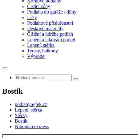
Korkové podlahy
Čistící zóny
Podlaha do garáže / dílny
Lišty
Podlahové příslušenství
Deskové materiály
Čištění a údržba podlah
Lepení a lakování parket
Lepení, stěrka
Terasy, balkony
Výprodej
Bostik
podlahyrejfek.cz
Lepení, stěrka
Stěrky
Bostik
Niboplan express