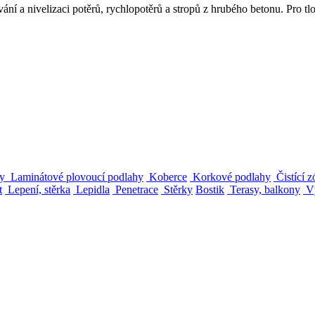
ní a nivelizaci potěrů, rychlopotěrů a stropů z hrubého betonu. Pro 
hy
Laminátové plovoucí podlahy
Koberce
Korkové podlahy
Čistící 
t
Lepení, stěrka
Lepidla
Penetrace
Stěrky
Bostik
Terasy, balkony
Vý