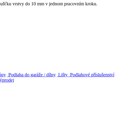
tloušťku vrstvy do 10 mm v jednom pracovním kroku.
zóny
Podlaha do garáže / dílny
Lišty
Podlahové příslušenství
prodej