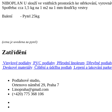
NIBOPLAN U slouží ve vnitřních prostorách ke stěrkování, vyrovnává
Spotřeba: cca 1,5 kg na 1 m2 na 1 mm tloušťky vrstvy
Balení - Pytel 25kg
(cena je uvedena za pytel)
Zatřídění
Vinylové podlahy
PVC podlahy
Přírodní linoleum
Dřevěné podla
Deskové materiály
Čištění a údržba podlah
Lepení a lakování parke
Podlahové studio,
Ortenovo náměstí 29, Praha 7
Linopraha@gmail.com
(+420) 775 368 106