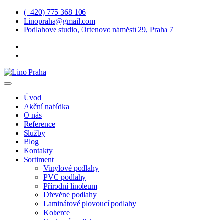
(+420) 775 368 106
Linopraha@gmail.com
Podlahové studio, Ortenovo náměstí 29, Praha 7
Úvod
Akční nabídka
O nás
Reference
Služby
Blog
Kontakty
Sortiment
Vinylové podlahy
PVC podlahy
Přírodní linoleum
Dřevěné podlahy
Laminátové plovoucí podlahy
Koberce