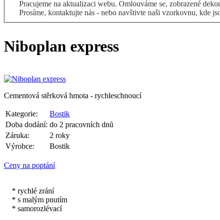
Pracujeme na aktualizaci webu. Omlouváme se, zobrazené dekory
Prosíme, kontaktujte nás - nebo navštivte naši vzorkovnu, kde js
Niboplan express
Cementová stěrková hmota - rychleschnoucí
Kategorie:
Bostik
Doba dodání:
do 2 pracovních dnů
Záruka:
2 roky
Výrobce:
Bostik
Ceny na poptání
* rychlé zrání
* s malým pnutím
* samorozlévací