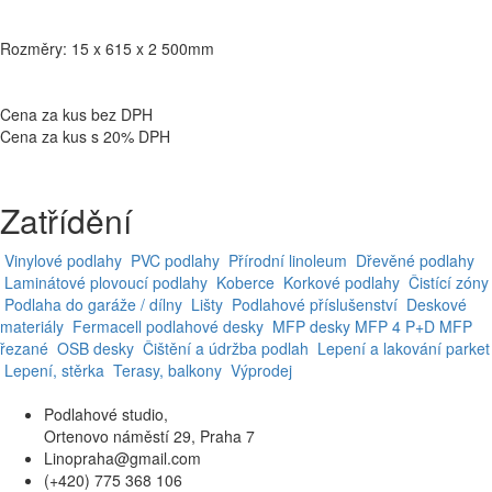
Rozměry: 15 x 615 x 2 500mm
Cena za kus bez DPH
Cena za kus s 20% DPH
Zatřídění
Vinylové podlahy
PVC podlahy
Přírodní linoleum
Dřevěné podlahy
Laminátové plovoucí podlahy
Koberce
Korkové podlahy
Čistící zóny
Podlaha do garáže / dílny
Lišty
Podlahové příslušenství
Deskové
materiály
Fermacell podlahové desky
MFP desky
MFP 4 P+D
MFP
řezané
OSB desky
Čištění a údržba podlah
Lepení a lakování parket
Lepení, stěrka
Terasy, balkony
Výprodej
Podlahové studio,
Ortenovo náměstí 29, Praha 7
Linopraha@gmail.com
(+420) 775 368 106