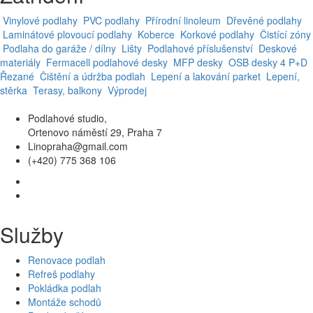
Vinylové podlahy
PVC podlahy
Přírodní linoleum
Dřevěné podlahy
Laminátové plovoucí podlahy
Koberce
Korkové podlahy
Čistící zóny
Podlaha do garáže / dílny
Lišty
Podlahové příslušenství
Deskové
materiály
Fermacell podlahové desky
MFP desky
OSB desky
4 P+D
Řezané
Čištění a údržba podlah
Lepení a lakování parket
Lepení,
stěrka
Terasy, balkony
Výprodej
Podlahové studio,
Ortenovo náměstí 29, Praha 7
Linopraha@gmail.com
(+420) 775 368 106
Služby
Renovace podlah
Refreš podlahy
Pokládka podlah
Montáže schodů