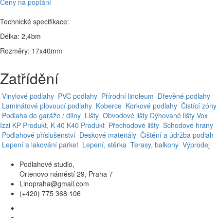
Ceny na poptání
Technické specifikace:
Délka: 2,4bm
Rozměry: 17x40mm
Zatřídění
Vinylové podlahy
PVC podlahy
Přírodní linoleum
Dřevěné podlahy
Laminátové plovoucí podlahy
Koberce
Korkové podlahy
Čistící zóny
Podlaha do garáže / dílny
Lišty
Obvodové lišty
Dýhované lišty
Vox
Izzi
KP Produkt, K 40
K40 Produkt
Přechodové lišty
Schodové hrany
Podlahové příslušenství
Deskové materiály
Čištění a údržba podlah
Lepení a lakování parket
Lepení, stěrka
Terasy, balkony
Výprodej
Podlahové studio,
Ortenovo náměstí 29, Praha 7
Linopraha@gmail.com
(+420) 775 368 106