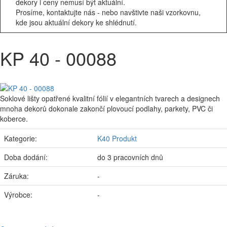
dekory i ceny nemusí být aktuální.
Prosíme, kontaktujte nás - nebo navštivte naši vzorkovnu,
kde jsou aktuální dekory ke shlédnutí.
KP 40 - 00088
Soklové lišty opatřené kvalitní fólií v elegantních tvarech a designech
mnoha dekorů dokonale zakončí plovoucí podlahy, parkety, PVC či
koberce.
Kategorie:
K40 Produkt
Doba dodání:
do 3 pracovních dnů
Záruka:
-
Výrobce:
-