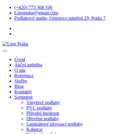
(+420) 775 368 106
Linopraha@gmail.com
Podlahové studio, Ortenovo náměstí 29, Praha 7
Úvod
Akční nabídka
O nás
Reference
Služby
Blog
Kontakty
Sortiment
Vinylové podlahy
PVC podlahy
Přírodní linoleum
Dřevěné podlahy
Laminátové plovoucí podlahy
Koberce