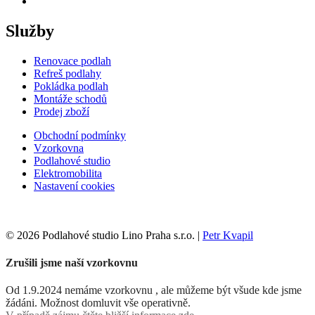
Služby
Renovace podlah
Refreš podlahy
Pokládka podlah
Montáže schodů
Prodej zboží
Obchodní podmínky
Vzorkovna
Podlahové studio
Elektromobilita
Nastavení cookies
© 2026 Podlahové studio Lino Praha s.r.o. |
Petr Kvapil
Zrušili jsme naší vzorkovnu
Od 1.9.2024 nemáme vzorkovnu , ale můžeme být všude kde jsme
žádáni. Možnost domluvit vše operativně.