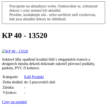
Pracujeme na aktualizaci webu. Omlouváme se, zobrazené
dekory i ceny nemusí být aktuální.
Prosíme, kontaktujte nás - nebo navštivte naši vzorkovnu,
kde jsou aktuální dekory ke shlédnutí.
KP 40 - 13520
Soklové lišty opatřené kvalitní fólií v elegantních tvarech a
designech mnoha dekorů dokonale zakončí plovoucí podlahy,
parkety, PVC či koberce.
Kategorie:
K40 Produkt
Doba dodání:
do 3 pracovních dnů
Záruka:
-
Výrobce:
-
Ceny na poptání