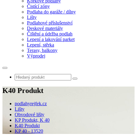
Korkové podlahy
Čistící zóny
Podlaha do garáže / dílny
Lišty
Podlahové příslušenství
Deskové materiály
Čištění a údržba podlah
Lepení a lakování parket
Lepení, stěrka
Terasy, balkony
Výprodej
K40 Produkt
podlahyrejfek.cz
Lišty
Obvodové lišty
KP Produkt, K 40
K40 Produkt
KP 40 - 13520