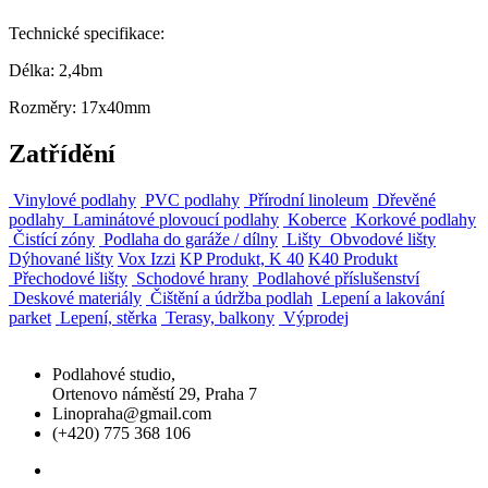
Technické specifikace:
Délka: 2,4bm
Rozměry: 17x40mm
Zatřídění
Vinylové podlahy
PVC podlahy
Přírodní linoleum
Dřevěné
podlahy
Laminátové plovoucí podlahy
Koberce
Korkové podlahy
Čistící zóny
Podlaha do garáže / dílny
Lišty
Obvodové lišty
Dýhované lišty
Vox Izzi
KP Produkt, K 40
K40 Produkt
Přechodové lišty
Schodové hrany
Podlahové příslušenství
Deskové materiály
Čištění a údržba podlah
Lepení a lakování
parket
Lepení, stěrka
Terasy, balkony
Výprodej
Podlahové studio,
Ortenovo náměstí 29, Praha 7
Linopraha@gmail.com
(+420) 775 368 106