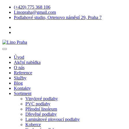
(+420) 775 368 106
Linopraha@gmail.com
Podlahové studio, Ortenovo náměstí 29, Praha 7
Úvod
Akční nabídka
O nás
Reference
Služby
Blog
Kontakty
Sortiment
Vinylové podlahy
PVC podlahy
Přírodní linoleum
Dřevěné podlahy
Laminátové plovoucí podlahy
Koberce