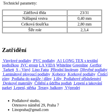
Technické parametry:
Zátěžová třída
23/31
Nášlapná vrstva
0,40 mm
Celková tloušťka
2,80 mm
Šíře role
2,3,4
Zatřídění
Vinylové podlahy
PVC podlahy
A1 LONG TEX s textilní
podložkou
IVC group
LA VIDA
Whiteline
Greenline
Gerflor
Tarkett
S - Vinyl
Lino Fatra
Přírodní linoleum
Dřevěné podlahy
Laminátové plovoucí podlahy
Koberce
Korkové podlahy
Čistící
zóny
Podlaha do garáže / dílny
Lišty
Podlahové příslušenství
Deskové materiály
Čištění a údržba podlah
Lepení a lakování
parket
Lepení, stěrka
Terasy, balkony
Výprodej
Podlahové studio,
Ortenovo náměstí 29, Praha 7
Linopraha@gmail.com