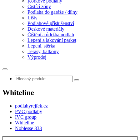
Korkové podlahy
Čistící zóny
Podlaha do garáže / dílny
Lišty
Podlahové příslušenství
Deskové materiály
Čištění a údržba podlah
Lepení a lakování parket
Lepení, stěrka
Terasy, balkony
Výprodej
Whiteline
podlahyrejfek.cz
PVC podlahy
IVC group
Whiteline
Noblesse 833