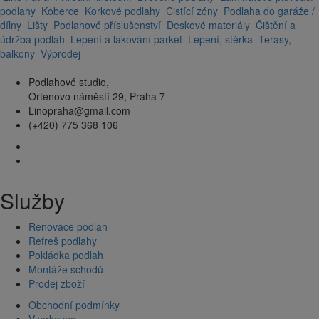
podlahy
Koberce
Korkové podlahy
Čistící zóny
Podlaha do garáže /
dílny
Lišty
Podlahové příslušenství
Deskové materiály
Čištění a
údržba podlah
Lepení a lakování parket
Lepení, stěrka
Terasy,
balkony
Výprodej
Podlahové studio,
Ortenovo náměstí 29, Praha 7
Linopraha@gmail.com
(+420) 775 368 106
Služby
Renovace podlah
Refreš podlahy
Pokládka podlah
Montáže schodů
Prodej zboží
Obchodní podmínky