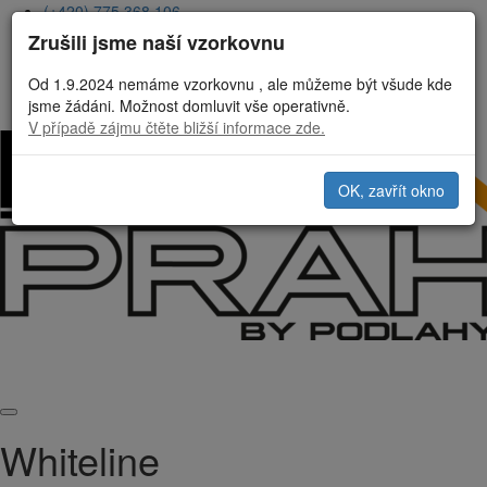
(+420) 775 368 106
Linopraha@gmail.com
Zrušili jsme naší vzorkovnu
Podlahové studio, Ortenovo náměstí 29, Praha 7
Od 1.9.2024 nemáme vzorkovnu , ale můžeme být všude kde
jsme žádáni. Možnost domluvit vše operativně.
V případě zájmu čtěte bližší informace zde.
OK, zavřít okno
Whiteline