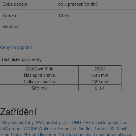
Doba dodání:
do 3 pracovních dnů
Záruka:
10 let
Výrobce:
-
Ceny na poptání
Technické parametry:
Zátěžová třída
23/31
Nášlapná vrstva
0,40 mm
Celková tloušťka
2,80 mm
Šíře role
2,3,4
Zatřídění
Vinylové podlahy
PVC podlahy
A1 LONG TEX s textilní podložkou
IVC group
LA VIDA
Whiteline
Greenline
Gerflor
Tarkett
S - Vinyl
Lino Fatra
Přírodní linoleum
Dřevěné podlahy
Laminátové plovoucí