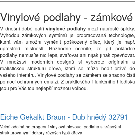
Vinylové podlahy - zámkové
V dnešní době patří 
vinylové podlahy
 mezi naprosté špičky. 
Výhodou zámkových systémů je propracovaná technologie, 
která vám umožní vyměnit poškozený dílec, který je např. 
uprostřed místnosti. Rozhodně oceníte, že při pokládce 
podlahy nemusíte nic lepit, svařovat ani nijak jinak zpevňovat. 
V množství moderních designů si vyberete originální a 
realistickou strukturu dřeva, která se může hodit právě do 
vašeho interiéru. Vinylové podlahy se zámkem se snadno čistí 
pomocí ochranných emulzí. Z praktického i funkčního hlediska 
jsou pro Vás tou nejlepší možnou volbou.
Eiche Gekalkt Braun - Dub hnědý 32791
Velmi odolná heterogenní vinylová plovoucí podlaha s krásnými
strukturovanými dekory různých typů dřeva