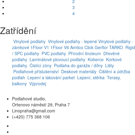
2
3
4
Zatřídění
Vinylové podlahy
Vinylové podlahy - lepené
Vinylové podlahy -
zámkové
1Floor V1
1Floor V6
Amtico Click
Gerflor
TARKO
Rigid
/ SPC podlahy
PVC podlahy
Přírodní linoleum
Dřevěné
podlahy
Laminátové plovoucí podlahy
Koberce
Korkové
podlahy
Čistící zóny
Podlaha do garáže / dílny
Lišty
Podlahové příslušenství
Deskové materiály
Čištění a údržba
podlah
Lepení a lakování parket
Lepení, stěrka
Terasy,
balkony
Výprodej
Podlahové studio,
Ortenovo náměstí 29, Praha 7
Linopraha@gmail.com
(+420) 775 368 106