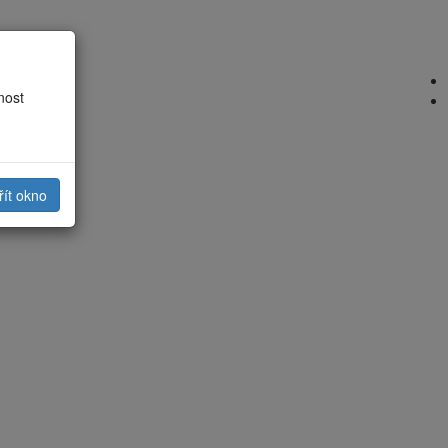
nost
řít okno