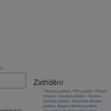
hy
Zatřídění
Vinylové podlahy
PVC podlahy
Přírodní
linoleum
Dřevěné podlahy
Třívrstvé
dřevěné podlahy
Vícevrstvé dřevěné
podlahy
Masivní dřevěné podlahy
ximálně tlumí
Dvouvrstvé dřevěné podlahy
Haro