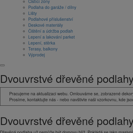
Čistící zóny
Podlaha do garáže / dílny
Lišty
Podlahové příslušenství
Deskové materiály
Čištění a údržba podlah
Lepení a lakování parket
Lepení, stěrka
Terasy, balkony
Výprodej
Dvouvrstvé dřevěné podlah
Pracujeme na aktualizaci webu. Omlouváme se, zobrazené dekory 
Prosíme, kontaktujte nás - nebo navštivte naši vzorkovnu, kde jso
Dvouvrstvé dřevěné podlah
Dřevěná podlaha už nemůže být domovu blíž. Pokládá se jako masivní 