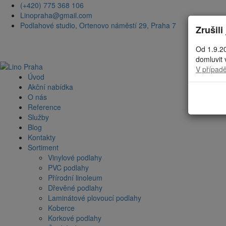
(+420) 775 368 106
Linopraha@gmail.com
Podlahové studio, Ortenovo náměstí 29, Praha 7
Zrušil
Od 1.9.2
domluvit 
V případě
Úvod
Akční nabídka
O nás
Reference
Služby
Blog
Kontakty
Sortiment
Vinylové podlahy
PVC podlahy
Přírodní linoleum
Dřevěné podlahy
Laminátové plovoucí podlahy
Koberce
Korkové podlahy