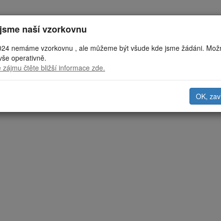
i jsme naší vzorkovnu
024 nemáme vzorkovnu , ale můžeme být všude kde jsme žádáni. Mož
vše operativně.
 zájmu čtěte bližší informace zde.
OK, zav