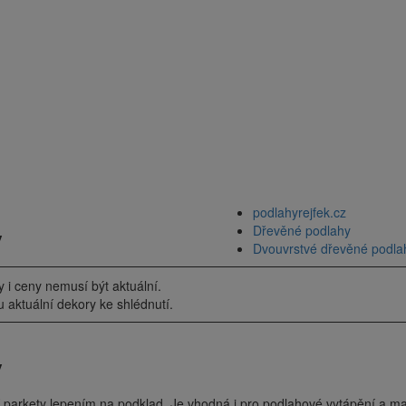
podlahyrejfek.cz
y
Dřevěné podlahy
Dvouvrstvé dřevěné podla
i ceny nemusí být aktuální.
u aktuální dekory ke shlédnutí.
y
parkety lepením na podklad. Je vhodná i pro podlahové vytápění a ma