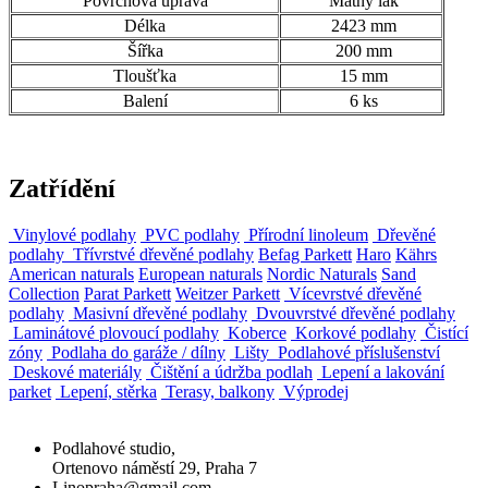
Povrchová úprava
Matný lak
Délka
2423 mm
Šířka
200 mm
Tloušťka
15 mm
Balení
6 ks
Zatřídění
Vinylové podlahy
PVC podlahy
Přírodní linoleum
Dřevěné
podlahy
Třívrstvé dřevěné podlahy
Befag Parkett
Haro
Kährs
American naturals
European naturals
Nordic Naturals
Sand
Collection
Parat Parkett
Weitzer Parkett
Vícevrstvé dřevěné
podlahy
Masivní dřevěné podlahy
Dvouvrstvé dřevěné podlahy
Laminátové plovoucí podlahy
Koberce
Korkové podlahy
Čistící
zóny
Podlaha do garáže / dílny
Lišty
Podlahové příslušenství
Deskové materiály
Čištění a údržba podlah
Lepení a lakování
parket
Lepení, stěrka
Terasy, balkony
Výprodej
Podlahové studio,
Ortenovo náměstí 29, Praha 7
Linopraha@gmail.com