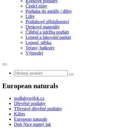
Korkové podlahy
Čistící zóny
Podlaha do garáže / dílny
Lišty
Podlahové příslušenství
Deskové materiály
Čištění a údržba podlah
Lepení a lakování parket
Lepení, stěrka
Terasy, balkony
Výprodej
European naturals
podlahyrejfek.cz
Dřevěné podlahy
Třívrstvé dřevěné podlahy
Kährs
European naturals
Dub Nice matný lak