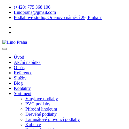
(+420) 775 368 106
Linopraha@gmail.com
Podlahové studio, Ortenovo náměstí 29, Praha 7
Úvod
Akční nabídka
O nás
Reference
Služby
Blog
Kontakty
Sortiment
Vinylové podlahy
PVC podlahy
Přírodní linoleum
Dřevěné podlahy
Laminátové plovoucí podlahy
Koberce